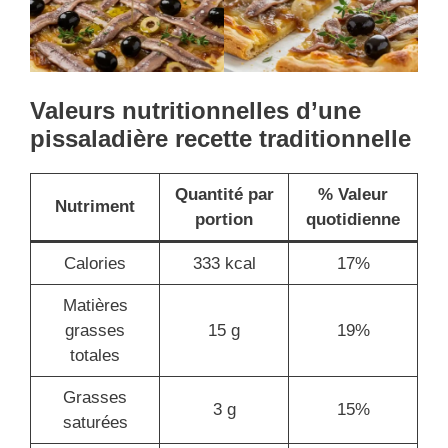
Valeurs nutritionnelles
d’une
pissaladière recette traditionnelle
Quantité par
% Valeur
Nutriment
portion
quotidienne
Calories
333 kcal
17%
Matières
grasses
15 g
19%
totales
Grasses
3 g
15%
saturées