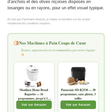
d’anchois et des olives niçoises disposés en
losanges ou en rayons, pour un effet visuel typique.
En tant que Partenaire Amazon, je réalise un bénéfice sur les achats
remplissant les conditions requises.
Nos Machines à Pain Coups de Cœur
Testées, approuvées et recommandées par notre équipe
Moulinex Home Bread
Panasonic SD-R2530 — 30
Baguette — 16
programmes, sans gluten, 3
programmes, jusqu'à 1,5
tailles
kg
Voir sur Amazon
Voir sur Amazon