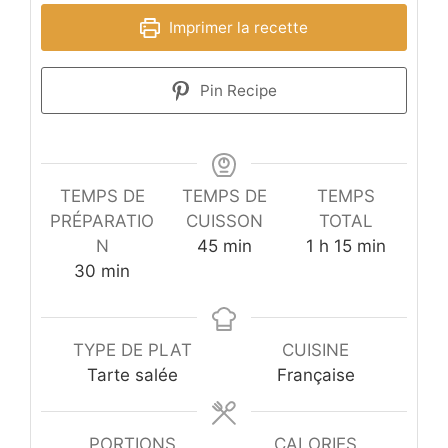
Imprimer la recette
Pin Recipe
TEMPS DE
TEMPS DE
TEMPS
PRÉPARATIO
CUISSON
TOTAL
minutes
heure
minutes
N
45
min
1
h
15
min
minutes
30
min
TYPE DE PLAT
CUISINE
Tarte salée
Française
PORTIONS
CALORIES