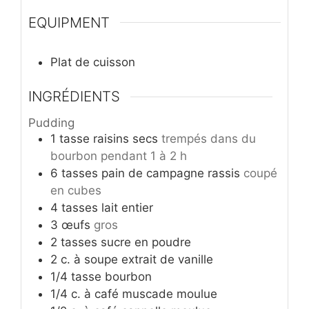
EQUIPMENT
Plat de cuisson
INGRÉDIENTS
Pudding
1
tasse
raisins secs
trempés dans du
bourbon pendant 1 à 2 h
6
tasses
pain de campagne rassis
coupé
en cubes
4
tasses
lait entier
3
œufs
gros
2
tasses
sucre en poudre
2
c. à soupe
extrait de vanille
1/4
tasse
bourbon
1/4
c. à café
muscade moulue