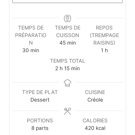
TEMPS DE
TEMPS DE
REPOS
PRÉPARATIO
CUISSON
(TREMPAGE
minutes
N
45
min
RAISINS)
minutes
heure
30
min
1
h
TEMPS TOTAL
heures
minutes
2
h
15
min
TYPE DE PLAT
CUISINE
Dessert
Créole
PORTIONS
CALORIES
8
parts
420
kcal