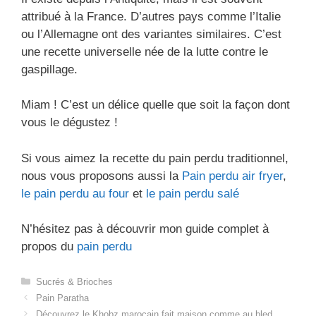
attribué à la France. D’autres pays comme l’Italie
ou l’Allemagne ont des variantes similaires. C’est
une recette universelle née de la lutte contre le
gaspillage.
Miam ! C’est un délice quelle que soit la façon dont
vous le dégustez !
Si vous aimez la recette du pain perdu traditionnel,
nous vous proposons aussi la
Pain perdu air fryer
,
le pain perdu au four
et
le pain perdu salé
N’hésitez pas à découvrir mon guide complet à
propos du
pain perdu
Catégories
Sucrés & Brioches
Pain Paratha
Découvrez le Khobz marocain fait maison comme au bled