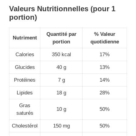
Valeurs Nutritionnelles (pour 1
portion)
Quantité par
% Valeur
Nutriment
portion
quotidienne
Calories
350 kcal
17%
Glucides
40 g
13%
Protéines
7 g
14%
Lipides
18 g
28%
Gras
10 g
50%
saturés
Cholestérol
150 mg
50%