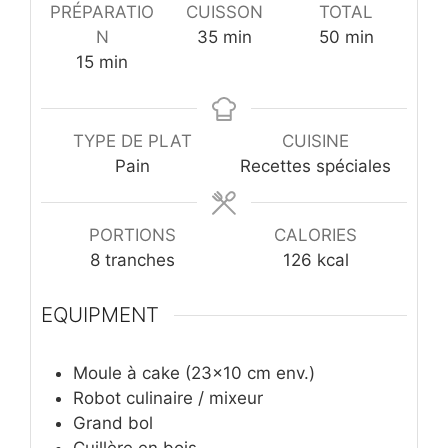
PRÉPARATIO
CUISSON
TOTAL
minutes
minutes
N
35
min
50
min
minutes
15
min
TYPE DE PLAT
CUISINE
Pain
Recettes spéciales
PORTIONS
CALORIES
8
tranches
126
kcal
EQUIPMENT
Moule à cake (23×10 cm env.)
Robot culinaire / mixeur
Grand bol
Cuillère en bois