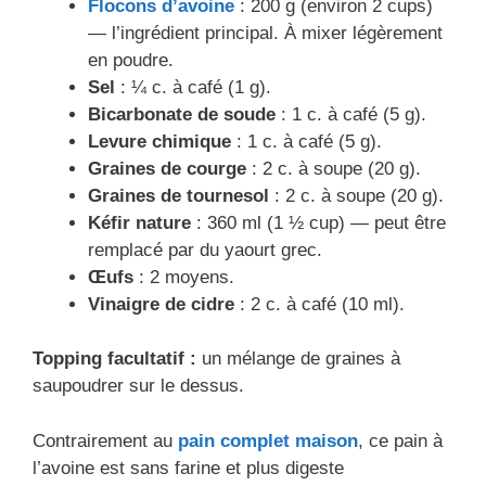
Flocons d’avoine
: 200 g (environ 2 cups)
— l’ingrédient principal. À mixer légèrement
en poudre.
Sel
: ¼ c. à café (1 g).
Bicarbonate de soude
: 1 c. à café (5 g).
Levure chimique
: 1 c. à café (5 g).
Graines de courge
: 2 c. à soupe (20 g).
Graines de tournesol
: 2 c. à soupe (20 g).
Kéfir nature
: 360 ml (1 ½ cup) — peut être
remplacé par du yaourt grec.
Œufs
: 2 moyens.
Vinaigre de cidre
: 2 c. à café (10 ml).
Topping facultatif :
un mélange de graines à
saupoudrer sur le dessus.
Contrairement au
pain complet maison
, ce pain à
l’avoine est sans farine et plus digeste