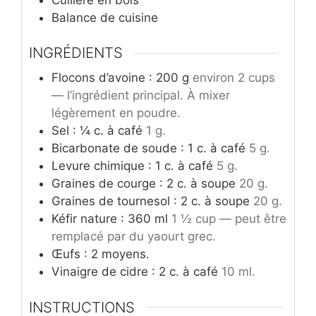
Balance de cuisine
INGRÉDIENTS
Flocons d’avoine : 200 g
environ 2 cups
— l’ingrédient principal. À mixer
légèrement en poudre.
Sel : ¼ c. à café
1 g.
Bicarbonate de soude : 1 c. à café
5 g.
Levure chimique : 1 c. à café
5 g.
Graines de courge : 2 c. à soupe
20 g.
Graines de tournesol : 2 c. à soupe
20 g.
Kéfir nature : 360 ml
1 ½ cup — peut être
remplacé par du yaourt grec.
Œufs : 2 moyens.
Vinaigre de cidre : 2 c. à café
10 ml.
INSTRUCTIONS