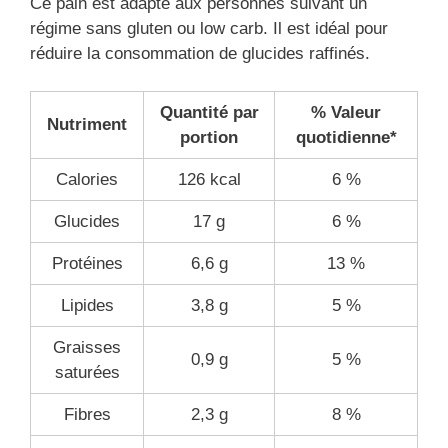
Ce pain est adapté aux personnes suivant un
régime sans gluten ou low carb. Il est idéal pour
réduire la consommation de glucides raffinés.
Quantité par
% Valeur
Nutriment
portion
quotidienne*
Calories
126 kcal
6 %
Glucides
17 g
6 %
Protéines
6,6 g
13 %
Lipides
3,8 g
5 %
Graisses
0,9 g
5 %
saturées
Fibres
2,3 g
8 %