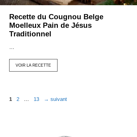
Recette du Cougnou Belge
Moelleux Pain de Jésus
Traditionnel
…
VOIR LA RECETTE
Page
Page
Page
1
2
…
13
→
suivant