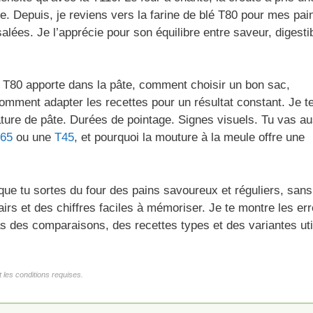
e. Depuis, je reviens vers la farine de blé T80 pour mes pai
lées. Je l’apprécie pour son équilibre entre saveur, digestib
blé T80 apporte dans la pâte, comment choisir un bon sac,
comment adapter les recettes pour un résultat constant. Je t
ure de pâte. Durées de pointage. Signes visuels. Tu vas au
65
ou une
T45
, et pourquoi la mouture à la meule offre une
que tu sortes du four des pains savoureux et réguliers, sans
irs et des chiffres faciles à mémoriser. Je te montre les er
as des comparaisons, des recettes types et des variantes uti
 les conditions requises.