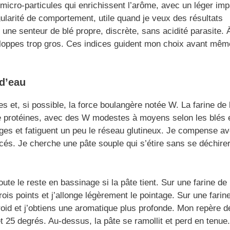
 micro-particules qui enrichissent l’arôme, avec un léger imp
gularité de comportement, utile quand je veux des résultats
e une senteur de blé propre, discrète, sans acidité parasite. À
loppes trop gros. Ces indices guident mon choix avant mêm
 d’eau
es et, si possible, la force boulangère notée W. La farine de 
de protéines, avec des W modestes à moyens selon les blés e
s et fatiguent un peu le réseau glutineux. Je compense a
és. Je cherche une pâte souple qui s’étire sans se déchirer
joute le reste en bassinage si la pâte tient. Sur une farine de 
rois points et j’allonge légèrement le pointage. Sur une farin
froid et j’obtiens une aromatique plus profonde. Mon repère d
et 25 degrés. Au-dessus, la pâte se ramollit et perd en tenue