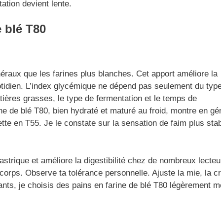
ation devient lente.
e blé T80
néraux que les farines plus blanches. Cet apport améliore la
 quotidien. L’index glycémique ne dépend pas seulement du typ
atières grasses, le type de fermentation et le temps de
ine de blé T80, bien hydraté et maturé au froid, montre en gé
e en T55. Je le constate sur la sensation de faim plus stab
astrique et améliore la digestibilité chez de nombreux lecteu
 corps. Observe ta tolérance personnelle. Ajuste la mie, la c
nfants, je choisis des pains en farine de blé T80 légèrement m