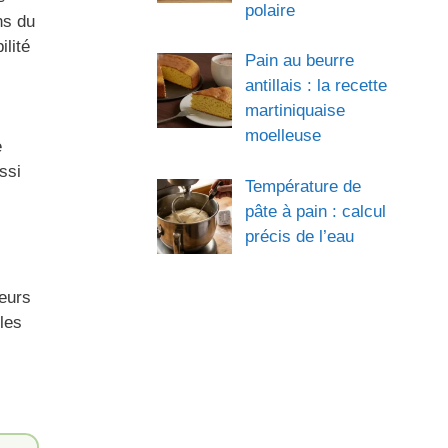
polaire
ns du
ilité
Pain au beurre
antillais : la recette
martiniquaise
moelleuse
e
ssi
Température de
pâte à pain : calcul
précis de l’eau
reurs
les