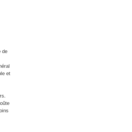
e de
néral
le et
rs.
roûte
oins