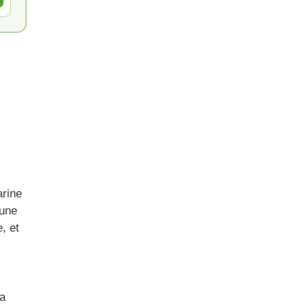
arine
 une
, et
a