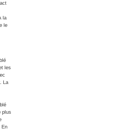
act
 la
e le
blé
t les
vec
. La
blé
e plus
e
. En