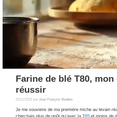
Farine de blé T80, mon
réussir
03/11/2025
par
Jean François Madère
Je me souviens de ma première miche au levain réal
cherchais plus de goût qu’avec la
T65
et moins de de