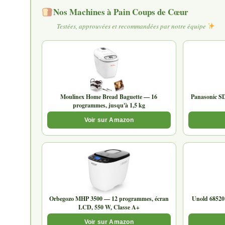
Nos Machines à Pain Coups de Cœur
Testées, approuvées et recommandées par notre équipe
Moulinex Home Bread Baguette — 16
Panasonic S
programmes, jusqu'à 1,5 kg
Voir sur Amazon
Orbegozo MHP 3500 — 12 programmes, écran
Unold 68520
LCD, 550 W, Classe A+
Voir sur Amazon