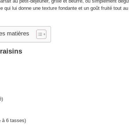
arfait au petit-déjeuner, grillé et beurré, ou simplement dégu
e qui lui donne une texture fondante et un goût fruité tout au
es matières
raisins
é)
 à 6 tasses)