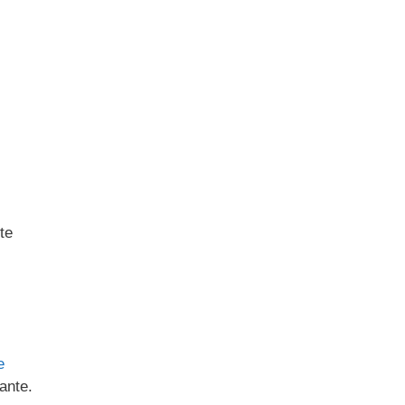
te
e
ante.