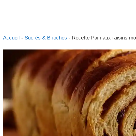
Accueil
-
Sucrés & Brioches
-
Recette Pain aux raisins mo