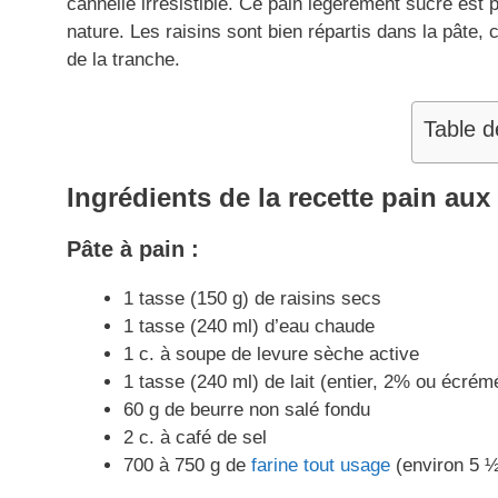
cannelle irrésistible. Ce pain légèrement sucré est p
nature. Les raisins sont bien répartis dans la pâte, c
de la tranche.
Table d
Ingrédients
de la recette pain aux 
Pâte à pain :
1 tasse (150 g) de raisins secs
1 tasse (240 ml) d’eau chaude
1 c. à soupe de levure sèche active
1 tasse (240 ml) de lait (entier, 2% ou écrém
60 g de beurre non salé fondu
2 c. à café de sel
700 à 750 g de
farine tout usage
(environ 5 ½