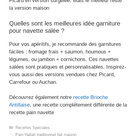
Picard en version surgelée. Mais le meilleur reste
la version maison
Quelles sont les meilleures idée garniture
pour navette salée ?
Pour vos apéritifs, je recommande des garnitures
faciles : fromage frais + saumon, houmous +
légumes, ou jambon + cornichons. Ces navettes
salées sont pratiques et personnalisables. Inspirez-
vous aussi des versions vendues chez Picard,
Carrefour ou Auchan.
Découvrez également notre
recette Brioche
Antillaise
, une recette complétement différente de la
recette pain navette
Catégories
Recettes Spéciales
Pain Hallah traditionnel fait maison