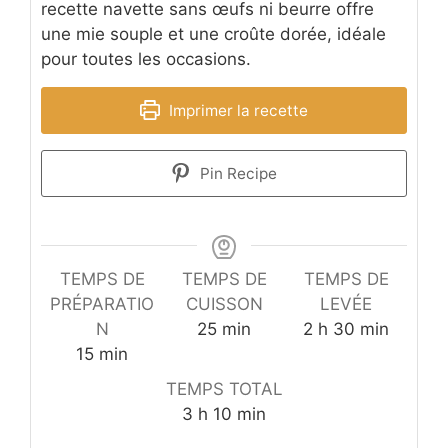
recette navette sans œufs ni beurre offre
une mie souple et une croûte dorée, idéale
pour toutes les occasions.
Imprimer la recette
Pin Recipe
TEMPS DE
TEMPS DE
TEMPS DE
PRÉPARATIO
CUISSON
LEVÉE
minutes
heures
minutes
N
25
min
2
h
30
min
minutes
15
min
TEMPS TOTAL
heures
minutes
3
h
10
min