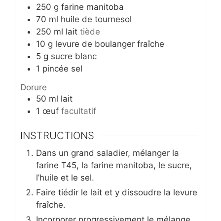
250
g
farine manitoba
70
ml
huile de tournesol
250
ml
lait
tiède
10
g
levure de boulanger fraîche
5
g
sucre blanc
1
pincée
sel
Dorure
50
ml
lait
1
œuf
facultatif
INSTRUCTIONS
Dans un grand saladier, mélanger la
farine T45, la farine manitoba, le sucre,
l’huile et le sel.
Faire tiédir le lait et y dissoudre la levure
fraîche.
Incorporer progressivement le mélange