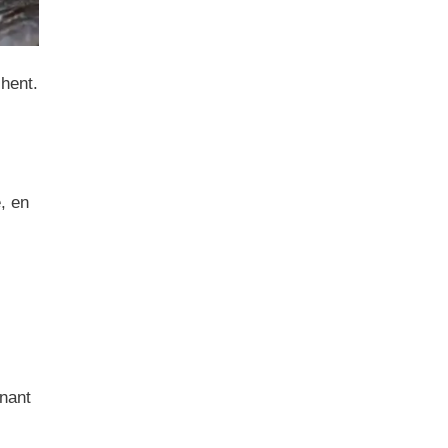
hent.
, en
nant