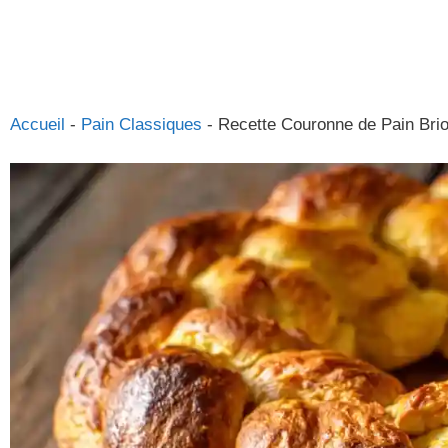
Accueil
-
Pain Classiques
-
Recette Couronne de Pain Bri