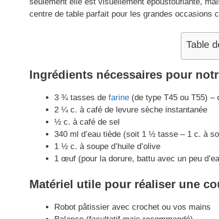
seulement elle est visuellement époustouflante, mais
centre de table parfait pour les grandes occasio
Table d
Ingrédients nécessaires pour not
3 ¾ tasses de
farine
(de type T45 ou T55) – o
2 ¼ c. à café de levure sèche instantanée
½ c. à café de sel
340 ml d’eau tiède (soit 1 ½ tasse – 1 c. à s
1 ½ c. à soupe d’huile d’olive
1 œuf (pour la dorure, battu avec un peu d’e
Matériel utile
pour réaliser une c
Robot pâtissier avec crochet ou vos mains