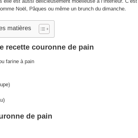
 elle est aussi délicieusement moelleuse à l’intérieur. C’est 
ns comme Noël, Pâques ou même un brunch du dimanche.
es matières
re recette couronne
de pain
u farine à pain
oupe)
au)
ouronne de pain