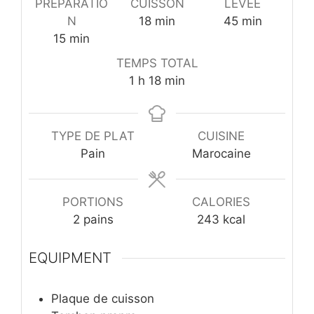
PRÉPARATIO
CUISSON
LEVÉE
minutes
minutes
N
18
min
45
min
minutes
15
min
TEMPS TOTAL
heure
minutes
1
h
18
min
TYPE DE PLAT
CUISINE
Pain
Marocaine
PORTIONS
CALORIES
2
pains
243
kcal
EQUIPMENT
Plaque de cuisson