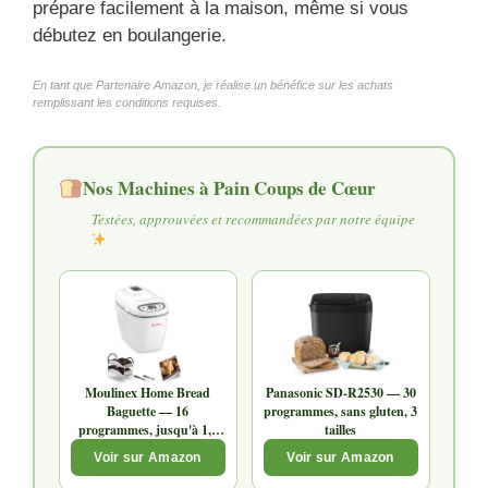
prépare facilement à la maison, même si vous
débutez en boulangerie.
En tant que Partenaire Amazon, je réalise un bénéfice sur les achats
remplissant les conditions requises.
Nos Machines à Pain Coups de Cœur
Testées, approuvées et recommandées par notre équipe
Moulinex Home Bread
Panasonic SD-R2530 — 30
Baguette — 16
programmes, sans gluten, 3
programmes, jusqu'à 1,5
tailles
kg
Voir sur Amazon
Voir sur Amazon