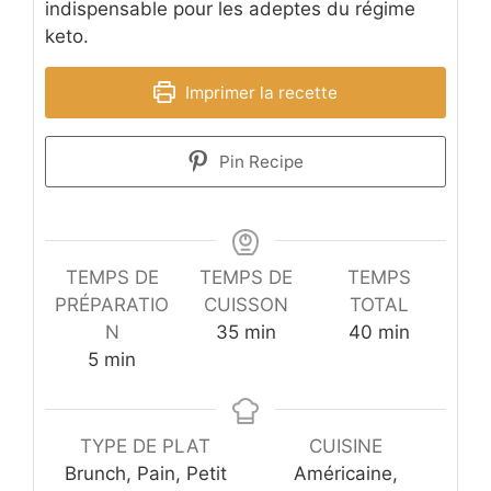
indispensable pour les adeptes du régime
keto.
Imprimer la recette
Pin Recipe
TEMPS DE
TEMPS DE
TEMPS
PRÉPARATIO
CUISSON
TOTAL
minutes
minutes
N
35
min
40
min
minutes
5
min
TYPE DE PLAT
CUISINE
Brunch, Pain, Petit
Américaine,