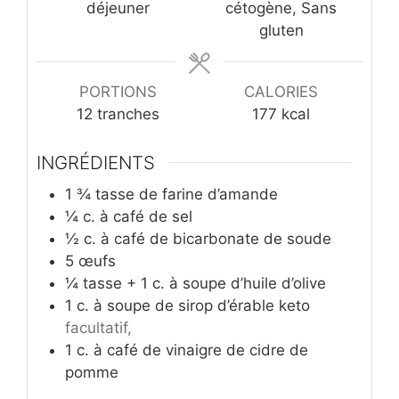
déjeuner
cétogène, Sans
gluten
PORTIONS
CALORIES
12
tranches
177
kcal
INGRÉDIENTS
1 ¾
tasse de farine d’amande
¼
c.
à café de sel
½
c.
à café de bicarbonate de soude
5
œufs
¼
tasse + 1 c. à soupe d’huile d’olive
1
c.
à soupe de sirop d’érable keto
facultatif,
1
c.
à café de vinaigre de cidre de
pomme